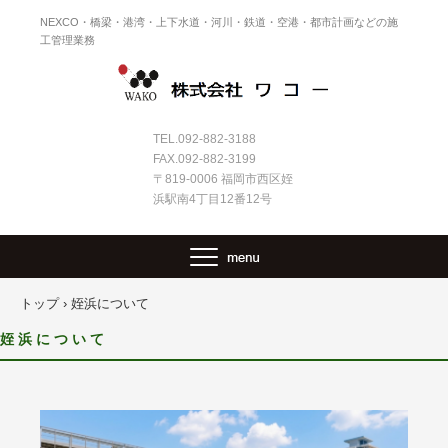
NEXCO・橋梁・港湾・上下水道・河川・鉄道・空港・都市計画などの施
工管理業務
TEL.092-882-3188
FAX.092-882-3199
〒819-0006 福岡市西区姪
浜駅南4丁目12番12号
トップ
›
姪浜について
姪 浜 に つ い て