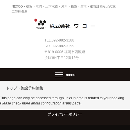
NEXCO・橋梁・港湾・上下水道・河川・鉄道・空港・都市計画などの施
工管理業務
TEL.092-882-3188
FAX.092-882-3199
〒819-0006 福岡市西区姪
浜駅南4丁目12番12号
トップ
›
施設予約編集
This page can only be accessed through links in emails related to your booking.
Please check more about configuration at
this page
.
プライバシーポリシー